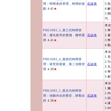
理：時間表的管理，時間的規
石詠琦
3.
劃
4.41
★
4.
5.
巧
本次
PMLS003_3_第三代時間管
1.
理：優先順序的實踐，聰明選
石詠琦
2.
擇
4.41
★
3.
4.
本次
1.
PMLS003_4_第四代時間管
2.T
理：研究與發展，第二項限管
石詠琦
3.凡
理
4.39
★
4.
5.
本次
1.
PMLS003_5_第五代時間管
2.
理：傾聽內在的聲音，靜觀自
石詠琦
3.
得
4.38
★
4.
5.