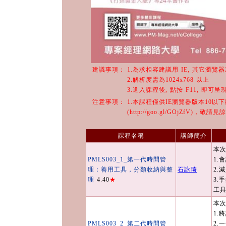
建議事項：
1.為求相容建議用 IE, 其它瀏覽
2.解析度需為1024x768 以上
3.進入課程後, 點按 F11, 即可
注意事項：
1.本課程僅供IE瀏覽器版本10以
(http://goo.gl/GOjZfV)，敬請見
課程名稱
講師簡介
本次
PMLS003_1_第一代時間管
1.
理：善用工具，分類收納與整
石詠琦
2.
理
4.40
★
3.
工
本次
1.
PMLS003_2_第二代時間管
2.