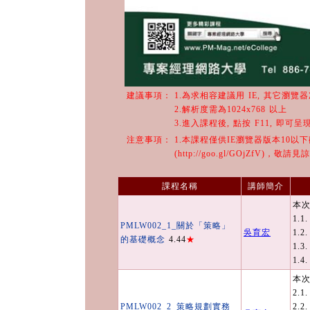
建議事項：
1.為求相容建議用 IE, 其它瀏覽
2.解析度需為1024x768 以上
3.進入課程後, 點按 F11, 即可
注意事項：
1.本課程僅供IE瀏覽器版本10以
(http://goo.gl/GOjZfV)，敬請見
課程名稱
講師簡介
本次
1.
PMLW002_1_關於「策略」
吳育宏
1.
的基礎概念
4.44
★
1.
1.
本次
2.1
PMLW002_2_策略規劃實務
2.2