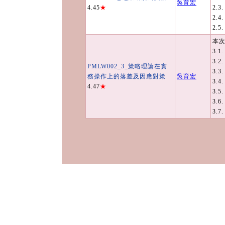
吳育宏
4.45
★
2.3
2.4
2.5
本次
3.
3.
PMLW002_3_策略理論在實
3.
務操作上的落差及因應對策
吳育宏
3.
4.47
★
3.
3.
3.