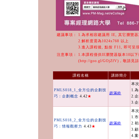
建議事項：
1.為求相容建議用 IE, 其它瀏覽
2.解析度需為1024x768 以上
3.進入課程後, 點按 F11, 即可
注意事項：
1.本課程僅供IE瀏覽器版本10以
(http://goo.gl/GOjZfV)，敬請見
課程名稱
講師簡介
本次
PMLS018_1_全方位的企劃技
1.
趙滿鈴
巧：企劃概念
4.42
★
2.
3.
本次
1.
PMLS018_2_全方位的企劃技
趙滿鈴
2.
巧：情報觀察力
4.43
★
3.
4.