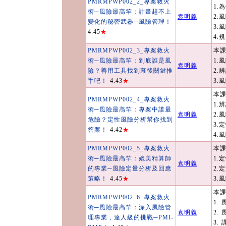
PMRMPWP002_2_專案救火
1.
術─風險最高竿：計畫趕不上
袁明義
2.
變化的秘密武器─風險管理！
3.
4.45
★
4.
PMRMPWP002_3_專案救火
本
術─風險最高竿：到底誰是風
1.
袁明義
險？善用工具找到幕後關鍵推
2.
手吧！
4.43
★
3.
本
PMRMPWP002_4_專案救火
1.
術─風險最高竿：專案中誰最
袁明義
2.
危險？定性風險分析幫你找到
3.
答案！
4.42
★
4.
PMRMPWP002_5_專案救火
本
術─風險最高竿：媲美精算師
1.
袁明義
的專業─風險定量分析及回應
2.
策略！
4.45
★
3.
本
PMRMPWP002_6_專案救火
1.
術─風險最高竿：深入風險管
袁明義
2.
理專業，達人級的挑戰─PMI-
3.