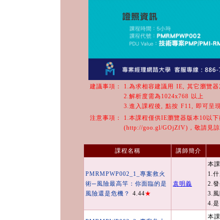
建議事項：
1.為求相容建議用 IE, 其它瀏覽
2.解析度需為1024x768 以上
3.進入課程後, 點按 F11, 即可
注意事項：
1.本課程僅供IE瀏覽器版本10以
(http://goo.gl/GOjZfV)，敬請見
課程名稱
講師簡介
本課
PMRMPWP002_1_專案救火
1.
術─風險最高竿：你面臨的是
袁明義
2.
風險還是危機？
4.44
★
3.
4.
本