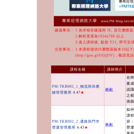
建議事項：
1.為求相容建議用 IE, 其它瀏覽
2.解析度需為1024x768 以上
3.進入課程後, 點按 F11, 即可
注意事項：
1.本課程僅供IE瀏覽器版本10以
(http://goo.gl/GOjZfV)，敬請見
課程名稱
講師簡介
在
案
PM-TKB002_1_物流與供應
林彬
認
鏈管理應用
4.47
★
之
係
如
課
PM-TKB002_2_通路與門市
容
林彬
營運管理應用
4.43
★
營
業