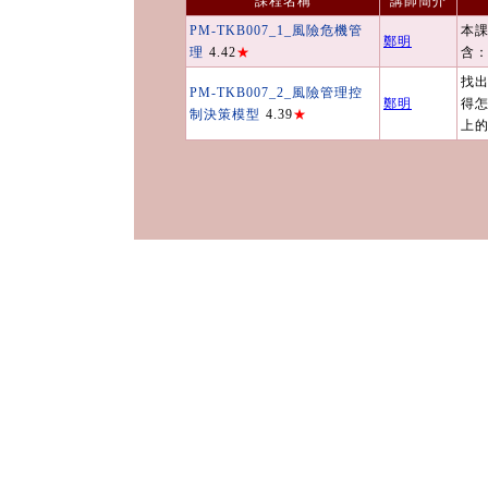
課程名稱
講師簡介
PM-TKB007_1_風險危機管
本
鄭明
理
4.42
★
含
找
PM-TKB007_2_風險管理控
鄭明
得
制決策模型
4.39
★
上