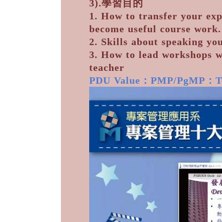
3).學習目的
1. How to transfer your ex
become useful course work.
2. Skills about speaking y
3. How to lead workshops 
teacher
PDU Value：PMP/PgMP：Tec