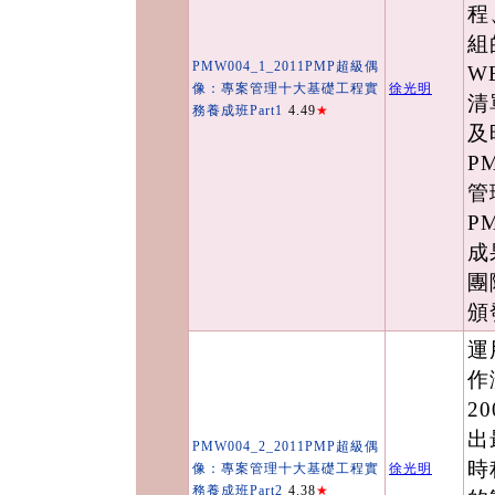
程
組
PMW004_1_2011PMP超級偶
W
像：專案管理十大基礎工程實
徐光明
清
務養成班Part1
4.49
★
及
P
管
P
成
團
頒
運
作演
2
出
PMW004_2_2011PMP超級偶
時
像：專案管理十大基礎工程實
徐光明
務養成班Part2
4.38
★