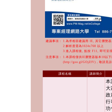
建議事項：
1.為求相容建議用 IE, 其它瀏覽
2.解析度需為1024x768 以上
3.進入課程後, 點按 F11, 即可
注意事項：
1.本課程僅供IE瀏覽器版本10以
(http://goo.gl/GOjZfV)，敬請見
課程名稱
講師簡介
本
大
政
行
功